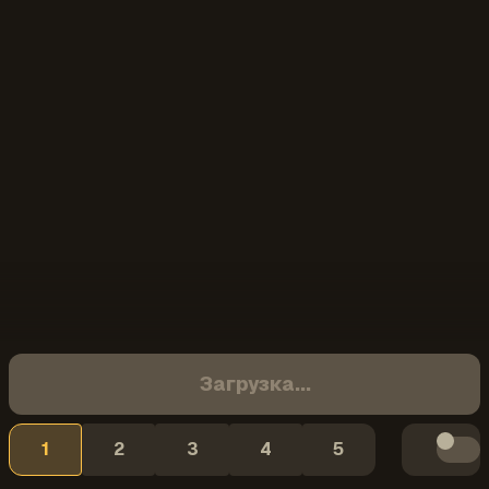
Загрузка...
1
2
3
4
5