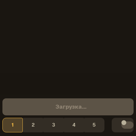
Загрузка...
1
2
3
4
5