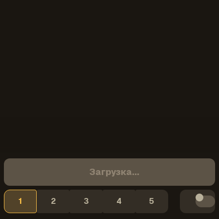
Загрузка...
1
2
3
4
5