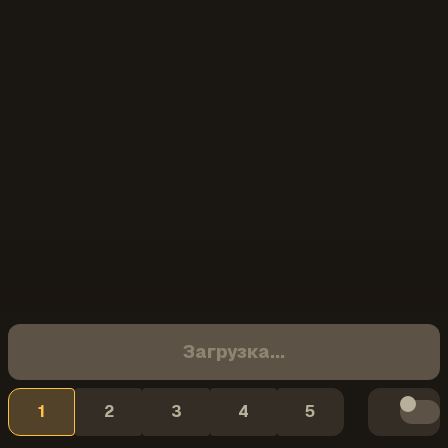
Загрузка...
1
2
3
4
5